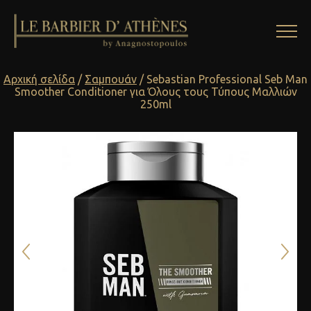
Αρχική σελίδα
/
Σαμπουάν
/ Sebastian Professional Seb Man
Smoother Conditioner για Όλους τους Τύπους Μαλλιών
250ml