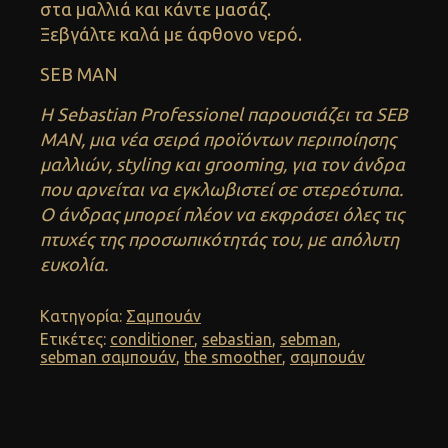
στα μαλλιά και κάντε μασάζ.
Ξεβγάλτε καλά με άφθονο νερό.
SEB MAN
H Sebastian Professionel παρουσιάζει τα SEB
MAN, μια νέα σειρά προϊόντων περιποίησης
μαλλιών, styling και grooming, για τον άνδρα
που αρνείται να εγκλωβιστεί σε στερεότυπα.
Ο άνδρας μπορεί πλέον να εκφράσει όλες τις
πτυχές της προσωπικότητάς του, με απόλυτη
ευκολία.
Κατηγορία:
Σαμπουάν
Ετικέτες:
conditioner
,
sebastian
,
sebman
,
sebman σαμπουάν
,
the smoother
,
σαμπουάν