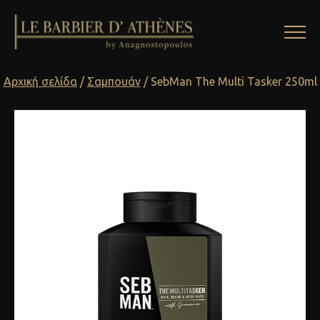
Αρχική σελίδα
/
Σαμπουάν
/ SebMan The Multi Tasker 250ml