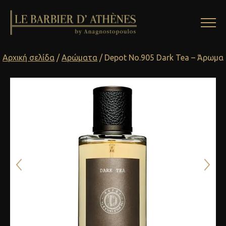
Αρχική σελίδα
/
Αρώματα
/ Depot No.905 Dark Tea – Άρωμα