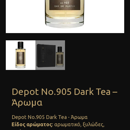
Depot No.905 Dark Tea –
Άρωμα
Depot No.905 Dark Tea - Άρωμα
Είδος αρώματος
: αρωματικό, ξυλώδες,