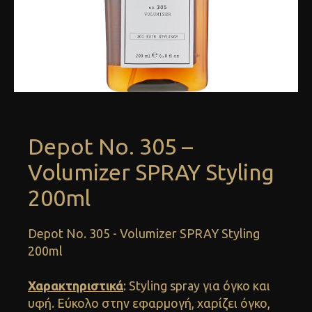
Depot No. 305 –
Volumizer SPRAY Styling
200ml
Depot No. 305 - Volumizer SPRAY Styling
200ml
Χαρακτηριστικά
: Styling spray για όγκο και
υφή. Εύκολο στην εφαρμογή, χαρίζει όγκο,