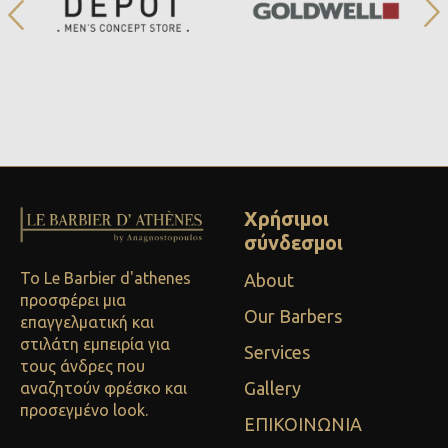
Χρήσιμοι
σύνδεσμοι
Το Le Barbier d'athenes
About
προσφέρει μια
Our Barbers
επαγγελματική και
στιλάτη εμπειρία για
Services
τους άνδρες που
Gallery
αναζητούν φρέσκο και
προσεγμένο look.
ΕΠΙΚΟΙΝΩΝΙΑ