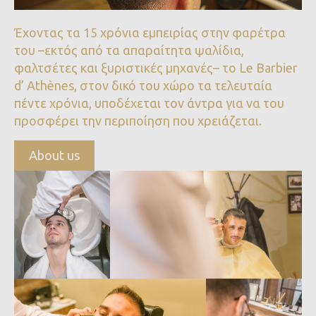
Έχοντας τα 15 χρόνια εμπειρίας στην φαρέτρα
του –εκτός από τα απαραίτητα ψαλίδια,
φαλτσέτες και ξυριστικές μηχανές– το Le Barbier
d’ Athènes, στον δικό του χώρο τα τελευταία
πέντε χρόνια, υποδέχεται τον άντρα για να του
προσφέρει την περιποίηση που χρειάζεται.
About us